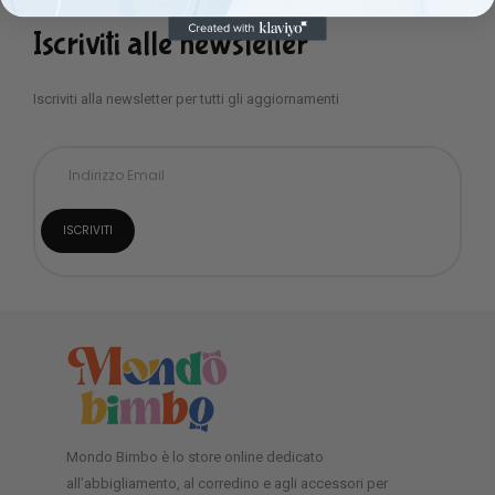
Iscriviti alle newsletter
Iscriviti alla newsletter per tutti gli aggiornamenti
Mondo Bimbo è lo store online dedicato
all’abbigliamento, al corredino e agli accessori per