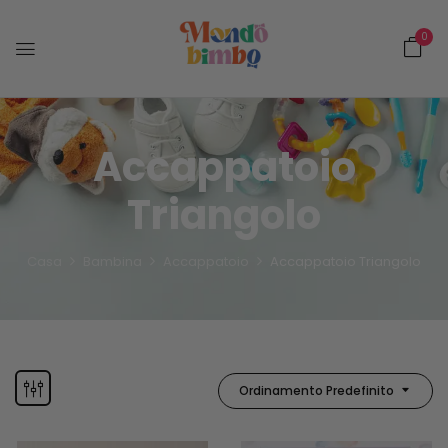
0
Accappatoio
Triangolo
Casa
Bambina
Accappatoio
Accappatoio Triangolo
Ordinamento Predefinito