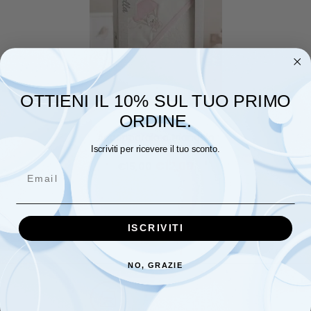
OTTIENI IL 10% SUL TUO PRIMO
ORDINE.
Accappatoio a triangolo
ricamato ORNELLA
Iscriviti per ricevere il tuo sconto.
€
12,00
€
15,00
Email
ISCRIVITI
NO, GRAZIE