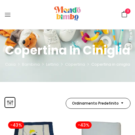
0
Copertina In Ciniglia
Casa
Bambina
Lettino
Copertina
Copertina in ciniglia
Ordinamento Predefinito
-43%
-43%