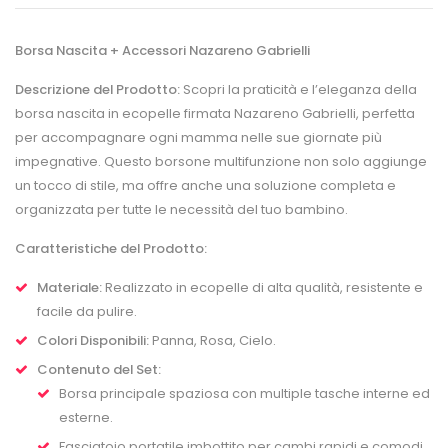
Borsa Nascita + Accessori Nazareno Gabrielli
Descrizione del Prodotto:
Scopri la praticità e l’eleganza della
borsa nascita in ecopelle firmata Nazareno Gabrielli, perfetta
per accompagnare ogni mamma nelle sue giornate più
impegnative. Questo borsone multifunzione non solo aggiunge
un tocco di stile, ma offre anche una soluzione completa e
organizzata per tutte le necessità del tuo bambino.
Caratteristiche del Prodotto:
Materiale:
Realizzato in ecopelle di alta qualità, resistente e
facile da pulire.
Colori Disponibili:
Panna, Rosa, Cielo.
Contenuto del Set:
Borsa principale spaziosa con multiple tasche interne ed
esterne.
Fasciatoio portatile imbottito per cambi rapidi e comodi.