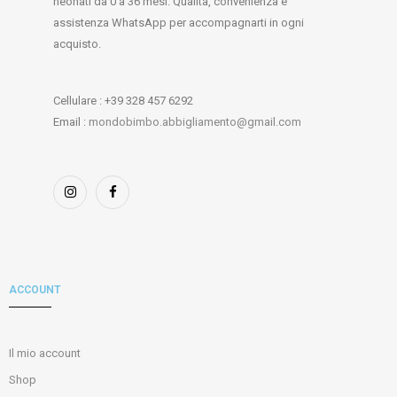
neonati da 0 a 36 mesi. Qualità, convenienza e
assistenza WhatsApp per accompagnarti in ogni
acquisto.
Cellulare : +39 328 457 6292
Email :
mondobimbo.abbigliamento@gmail.com
ACCOUNT
Il mio account
Shop