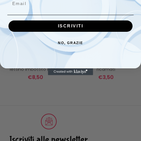
ISCRIVITI
NO, GRAZIE
Cuscino antisoffoco da
Bavaglini di cotone
lettino imbottito Nancy
ricamati
€
8,50
€
3,50
Iscriviti alle newsletter