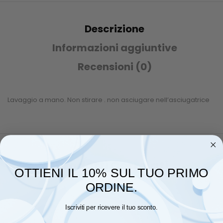
Descrizione
Informazioni aggiuntive
Recensioni (0)
Lavaggio a mano. Non stirare . non asciugare nell’asciugatrice
Prodotti Correlati
OTTIENI IL 10% SUL TUO PRIMO
ORDINE.
Iscriviti per ricevere il tuo sconto.
Email