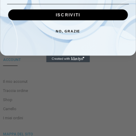
Email : info@mondobimboabbigliamento.it
ISCRIVITI
NO, GRAZIE
ACCOUNT
Il mio acconut
Traccia ordine
Shop
Carrello
I miei ordini
MAPPA DEL SITO