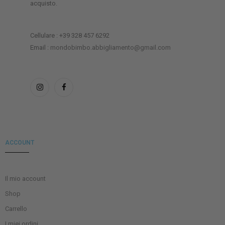
acquisto.
Cellulare : +39 328 457 6292
Email :
mondobimbo.abbigliamento@gmail.com
ACCOUNT
Il mio account
Shop
Carrello
I miei ordini