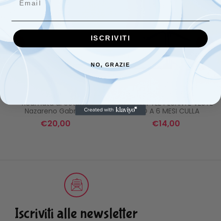
ISCRIVITI
NO, GRAZIE
Copertina da lettino
SACCO NANNA NAZARENO
ricamata di cotone
GARIELLI PYLE PESANTE VESTE
Nazareno Gabrielli
FINO A 6 MESI CULLA
€
20,00
€
14,00
Iscriviti alle newsletter