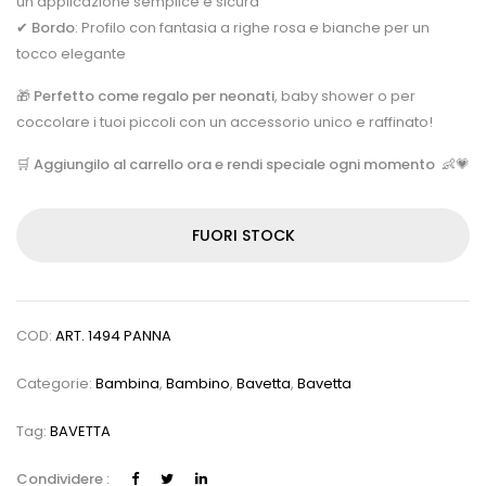
un’applicazione semplice e sicura
✔
Bordo
: Profilo con fantasia a righe rosa e bianche per un
tocco elegante
🎁
Perfetto come regalo per neonati
, baby shower o per
coccolare i tuoi piccoli con un accessorio unico e raffinato!
🛒
Aggiungilo al carrello ora e rendi speciale ogni momento
👶💗
FUORI STOCK
COD:
ART. 1494 PANNA
Categorie:
Bambina
,
Bambino
,
Bavetta
,
Bavetta
Tag:
BAVETTA
Condividere :