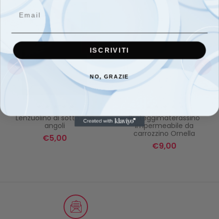
Email
ISCRIVITI
NO, GRAZIE
Lenzuolino di sotto con
Proteggimaterassino
angoli
impermeabile da
carrozzino Ornella
€
5,00
€
9,00