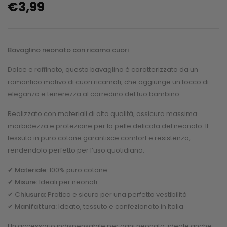
€
3,99
Bavaglino neonato con ricamo cuori
Dolce e raffinato, questo bavaglino è caratterizzato da un
romantico motivo di cuori ricamati, che aggiunge un tocco di
eleganza e tenerezza al corredino del tuo bambino.
Realizzato con materiali di alta qualità, assicura massima
morbidezza e protezione per la pelle delicata del neonato. Il
tessuto in puro cotone garantisce comfort e resistenza,
rendendolo perfetto per l’uso quotidiano.
✔
Materiale:
100% puro cotone
✔
Misure:
Ideali per neonati
✔
Chiusura:
Pratica e sicura per una perfetta vestibilità
✔
Manifattura:
Ideato, tessuto e confezionato in Italia
Un accessorio indispensabile per ogni neonato, ideale anche