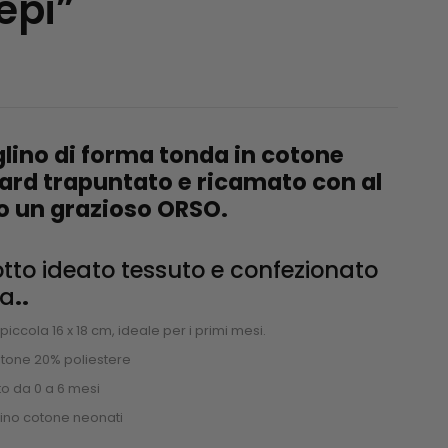
lepi”
0
lino di forma tonda in cotone
ard trapuntato e ricamato con al
o un grazioso ORSO.
tto ideato tessuto e confezionato
ia
..
piccola 16 x 18 cm, ideale per i primi mesi.
tone 20% poliestere
o da 0 a 6 mesi
ino cotone neonati