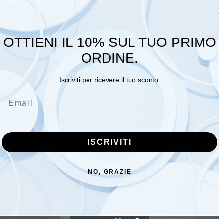
0,1 kg
OTTIENI IL 10% SUL TUO PRIMO
ECRU, ROSA, GRIGIO
ORDINE.
Iscriviti per ricevere il tuo sconto.
Email
Prodotti Correlati
ISCRIVITI
NO, GRAZIE