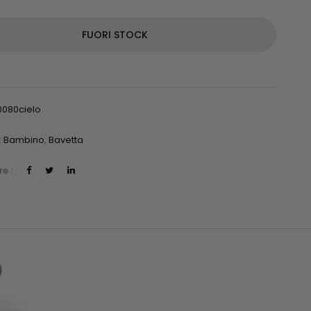
FUORI STOCK
0080cielo
:
Bambino
,
Bavetta
e :
)