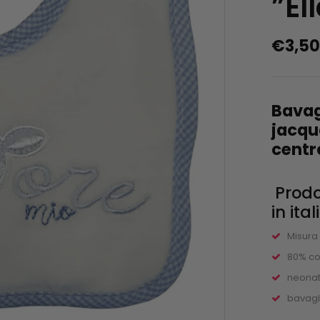
”el
€
3,5
Bavag
jacqu
centr
Prodo
in ital
Misura 
80% co
neonat
bavagl