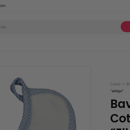
com
Casa
B
”ellepi”
Ba
Co