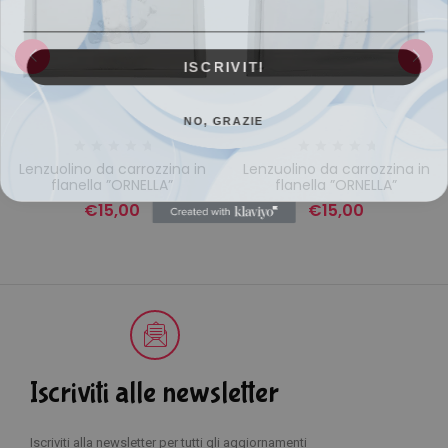
ISCRIVITI
NO, GRAZIE
Lenzuolino da carrozzina in
Lenzuolino da carrozzina in
flanella ”ORNELLA”
flanella ”ORNELLA”
€
15,00
€
15,00
Iscriviti alle newsletter
Iscriviti alla newsletter per tutti gli aggiornamenti