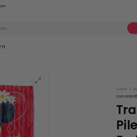
com
TTI
Casa
B
con imbott
Tra
Pil