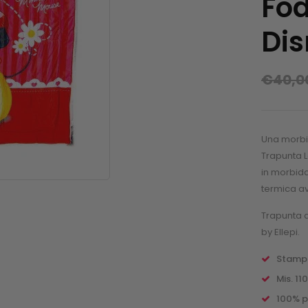
Fod
Dis
€
40,0
Una morbid
Trapunta L
in morbida
termica av
Trapunta d
by Ellepi.
Stampa
Mis. 1
100% p