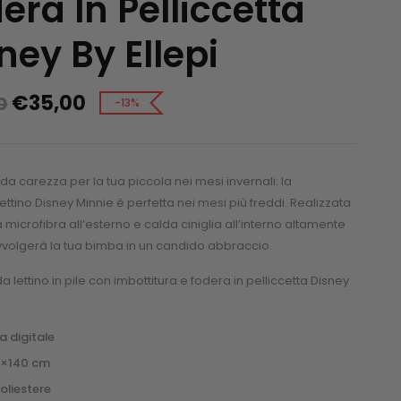
era In Pelliccetta
ney By Ellepi
€
35,00
0
-13%
a carezza per la tua piccola nei mesi invernali: la
ettino Disney Minnie è perfetta nei mesi più freddi. Realizzata
 microfibra all’esterno e calda ciniglia all’interno altamente
volgerà la tua bimba in un candido abbraccio.
a lettino in pile con imbottitura e fodera in pelliccetta Disney
 digitale
10×140 cm
oliestere