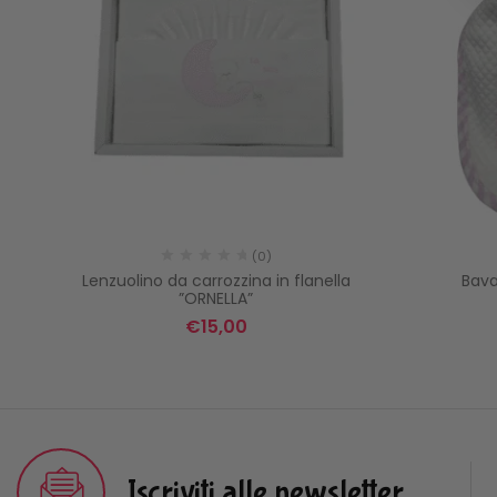
(0)
ncy
Lenzuolino da carrozzina in flanella
Bava
”ORNELLA”
€
15,00
Iscriviti alle newsletter