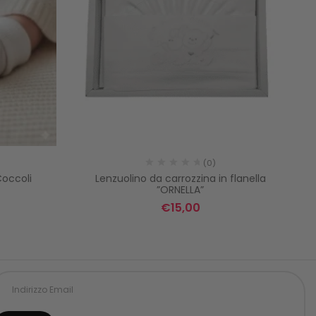
(0)
Coccoli
Lenzuolino da carrozzina in flanella
Cu
”ORNELLA”
€
15,00