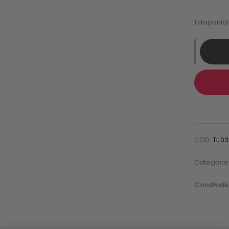
1 disponibil
COD:
TL 0
Categorie
Condivider