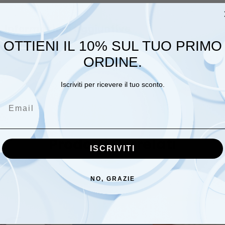
Informazioni aggiuntive
Recensioni (0
OTTIENI IL 10% SUL TUO PRIMO
ORDINE.
0,25 kg
Iscriviti per ricevere il tuo sconto.
Email
Prodotti Correlati
ISCRIVITI
NO, GRAZIE