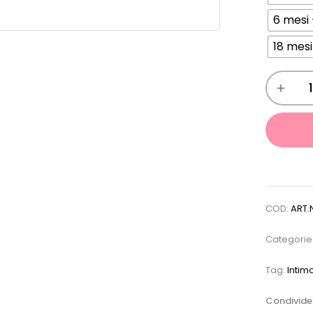
6 mesi
18 mes
COD:
ART.
Categorie
Tag:
Intim
Condivider