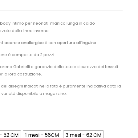
i body
intimo per neonati manica lunga in
caldo
zato della linea inverno.
ntiacaro e anallergico
è con
apertura all’inguine
.
ione è composta da 2 pezzi.
areno Gabrielli a garanzia della totale sicurezza dei tessuti
per la loro costruzione.
dei disegni indicati nella foto è puramente indicativa data la
 varietà disponibile a magazzino.
 - 52 CM
1 mesi - 56CM
3 mesi - 62 CM