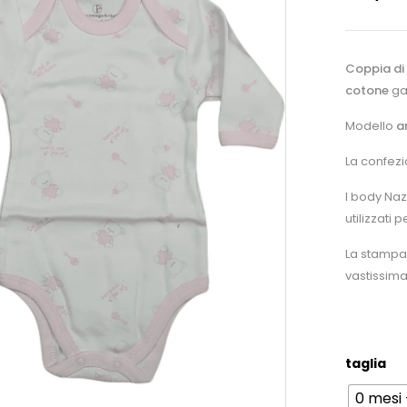
Coppia d
cotone
gar
Modello
a
La confez
I body Naz
utilizzati 
La stampa 
vastissima
taglia
0 mesi