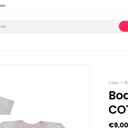
com
Casa
B
Bo
CO
€
9,0