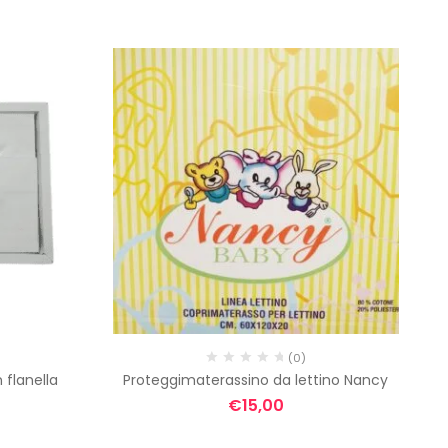
(0)
 flanella
Proteggimaterassino da lettino Nancy
€
15,00