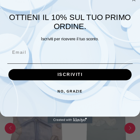
Peso
0,1 kg
OTTIENI IL 10% SUL TUO PRIMO
TAGLIA
0/6 MESI, 6/12 MESI, 12/18 MESI
ORDINE.
Iscriviti per ricevere il tuo sconto.
Email
Prodotti Correlati
ISCRIVITI
NO, GRAZIE