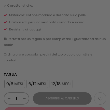
✅
Caratteristiche:
Materiale:
cotone morbido e delicato sulla pelle
Elasticizzati per una vestibilità comoda e sicura
Resistenti ai lavaggi
🛍️
Perfetti per un regalo o per completare il guardaroba del tuo
bebè!
Ordina ora e coccola i piedini del tuo piccolo con stile e
comfort!
TAGLIA
0/6 MESI
6/12 MESI
12/18 MESI
AGGIUNGI AL CARRELLO