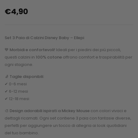
€
4,90
Set 3 Paia di Calzini Disney Baby – Ellepi
💙
Morbidi e confortevoli!
Ideali per i piedini dei più piccoli,
questi calzini in
100% cotone
offrono comfort e traspirabilità per
ogni stagione.
🧦
Taglie disponibili:
✔ 0-6 mesi
✔ 6-12 mesi
✔ 12-18 mesi
🎨
Design adorabili ispirati a Mickey Mouse
con colori vivaci e
dettagli ricamati. Ogni set contiene 3 paia con fantasie diverse,
perfetti per aggiungere un tocco di allegria ai look quotidiani
del tuo bambino.