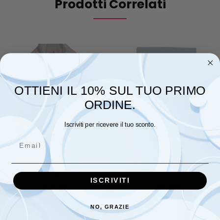
Prodotti Correlati
OTTIENI IL 10% SUL TUO PRIMO
ORDINE.
Iscriviti per ricevere il tuo sconto.
Email
SACCO NANNA NAZARENO
Copertina da lettino
GARIELLI PYLE PESANTE VESTE
ricamata di cotone
FINO A 6 MESI CULLA
Nazareno Gabrielli
ISCRIVITI
€
14,00
€
20,00
NO, GRAZIE