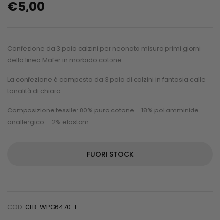
€
5,00
Confezione da 3 paia calzini per neonato misura primi giorni
della linea Mafer in morbido cotone.
La confezione è composta da 3 paia di calzini in fantasia dalle
tonalità di chiara.
Composizione tessile: 80% puro cotone – 18% poliamminide
anallergico – 2% elastam
FUORI STOCK
COD:
CLB-WPG6470-1