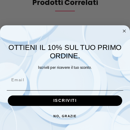
Prodotti Correlati
OTTIENI IL 10% SUL TUO PRIMO
ORDINE.
Iscriviti per ricevere il tuo sconto.
Email
Quadrati di garza Nancy –
Copertina da lettino
confezione da 3 pezzi
ricamata di cotone
ISCRIVITI
(musole)
Nazareno Gabrielli
€
8,00
€
20,00
NO, GRAZIE