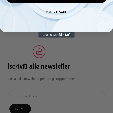
Cuscino antisoffoco da
Completo antisoffoco da
NO, GRAZIE
lettino imbottito Nancy
carrozzino Nancy
€
8,50
€
18,00
Iscriviti alle newsletter
Iscriviti alla newsletter per tutti gli aggiornamenti