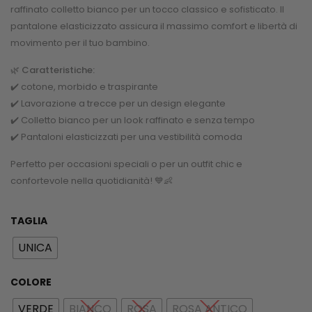
raffinato colletto bianco per un tocco classico e sofisticato. Il
pantalone elasticizzato assicura il massimo comfort e libertà di
movimento per il tuo bambino.
🌿
Caratteristiche:
✔️ cotone, morbido e traspirante
✔️ Lavorazione a trecce per un design elegante
✔️ Colletto bianco per un look raffinato e senza tempo
✔️ Pantaloni elasticizzati per una vestibilità comoda
Perfetto per occasioni speciali o per un outfit chic e
confortevole nella quotidianità! 💙👶
TAGLIA
UNICA
COLORE
VERDE
BIANCO
ROSA
ROSA ANTICO