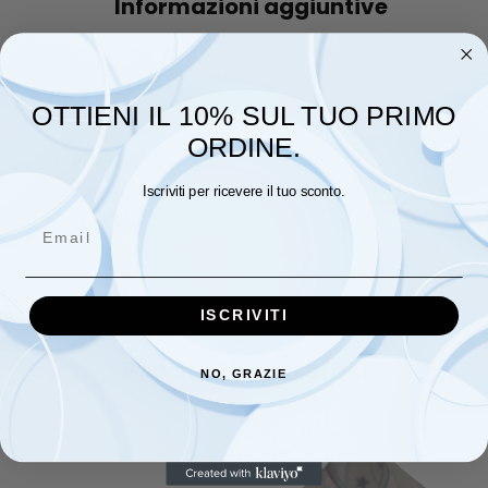
Informazioni aggiuntive
Peso
0,100 kg
OTTIENI IL 10% SUL TUO PRIMO
ORDINE.
TAGLIA
UNICA
Iscriviti per ricevere il tuo sconto.
COLORE
VERDE, BIANCO, ROSA, ROSA ANTICO
Email
ISCRIVITI
Prodotti Correlati
NO, GRAZIE