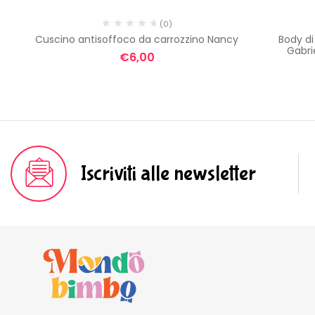
(0)
ga
Cuscino antisoffoco da carrozzino Nancy
Body d
Gabrie
€
6,00
Iscriviti alle newsletter