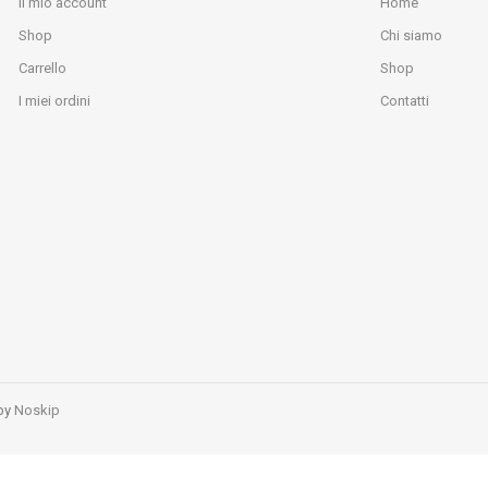
Il mio account
Home
Shop
Chi siamo
Carrello
Shop
I miei ordini
Contatti
 by
Noskip