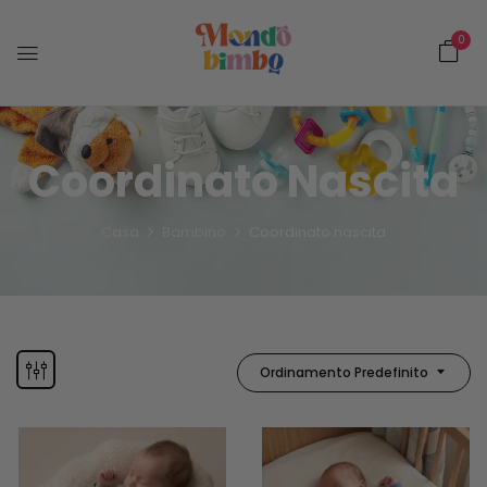
0
Coordinato Nascita
Casa
Bambino
Coordinato nascita
Ordinamento Predefinito