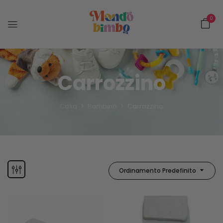
0
Carrozzino
Casa
Bambino
Carrozzino
Ordinamento Predefinito