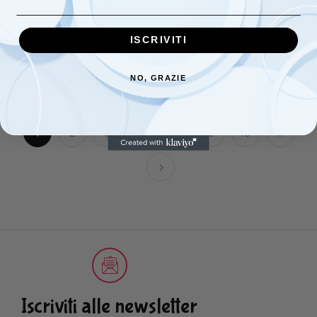
Coordinato da carrozzino
Coordinato da carrozzino:
ORNELLA
piumino estraibile e
ISCRIVITI
lenzuolino ”0rnella’
€
25,00
€
35,00
NO, GRAZIE
1
2
3
4
…
9
10
11
Iscriviti alle newsletter