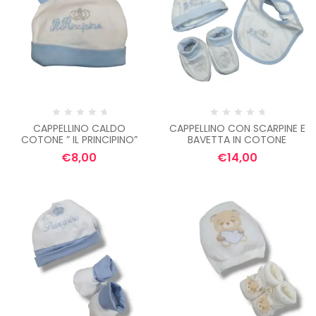
CAPPELLINO CALDO
CAPPELLINO CON SCARPINE E
COTONE ” IL PRINCIPINO”
BAVETTA IN COTONE
€
8,00
€
14,00