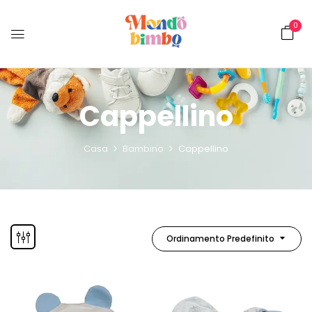
0
Cappellino
Casa
Bambino
Cappellino
Ordinamento Predefinito