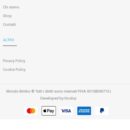
Chi siamo
Shop
Contatti
ALTRO
Privacy Policy
Cookie Policy
Mondo Bimbo © Tutti i diritti sono riservati P.IVA 03138390715 |
Developed by
Noskip