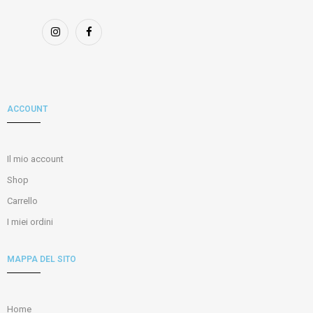
ACCOUNT
Il mio account
Shop
Carrello
I miei ordini
MAPPA DEL SITO
Home