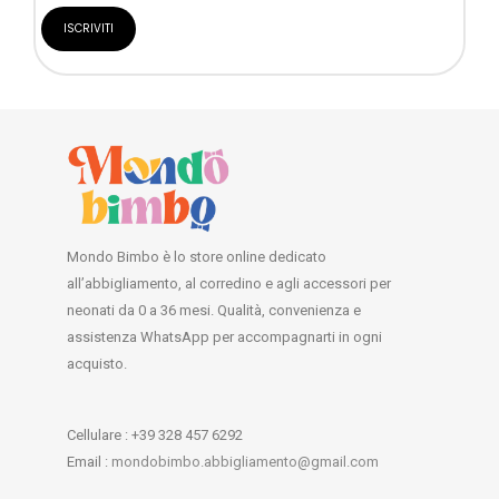
Mondo Bimbo è lo store online dedicato
all’abbigliamento, al corredino e agli accessori per
neonati da 0 a 36 mesi. Qualità, convenienza e
assistenza WhatsApp per accompagnarti in ogni
acquisto.
Cellulare : +39 328 457 6292
Email :
mondobimbo.abbigliamento@gmail.com