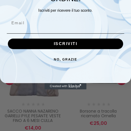
Iscriviti per ricevere il tuo sconto.
Prodotti Correlati
Email
ISCRIVITI
NO, GRAZIE
SACCO NANNA NAZARENO
Borsone a tracolla
GARIELLI PYLE PESANTE VESTE
ricamato Ornella
FINO A 6 MESI CULLA
€
25,00
€
14,00