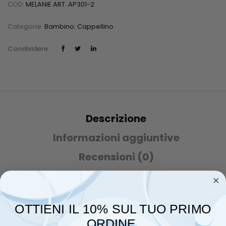
COD:
MELANIE ART. AP301-2
Categorie:
Bambino
,
Cappellino
Condividere :
Descrizione
Informazioni aggiuntive
Recensioni (0)
Lavaggio a mano. Non stirare . non asciugare nell’asciugatrice
OTTIENI IL 10% SUL TUO PRIMO
ORDINE.