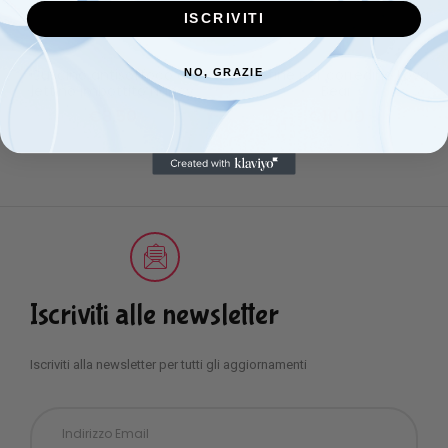
ISCRIVITI
Cuscino antisoffoco da
Bustine per corredino Lova
NO, GRAZIE
lettino imbottito Nancy
Bear
€
8,50
€
10,00
Iscriviti alle newsletter
Iscriviti alla newsletter per tutti gli aggiornamenti