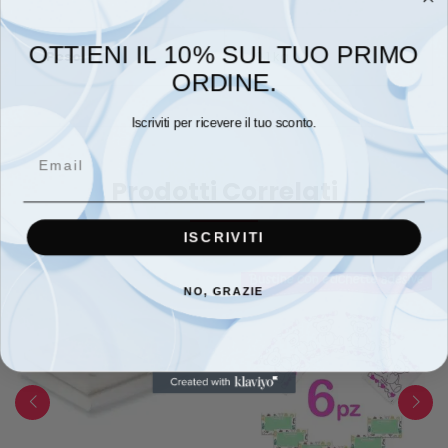
OTTIENI IL 10% SUL TUO PRIMO
Peso
0,1 kg
ORDINE.
Iscriviti per ricevere il tuo sconto.
Email
Prodotti Correlati
ISCRIVITI
NO, GRAZIE