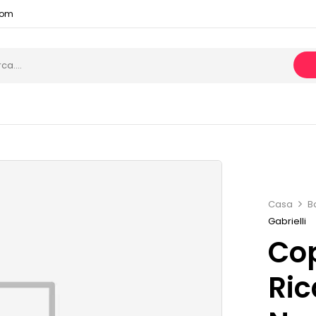
com
Casa
B
Gabrielli
Cop
Ric