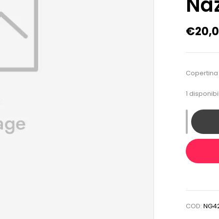
Naz
€
20,
Copertina 
1 disponibil
COD:
NG42