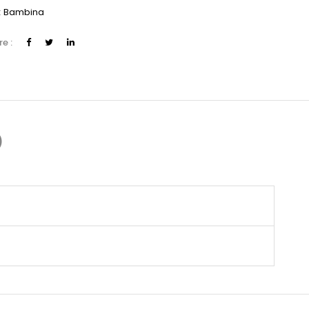
:
Bambina
e :
)