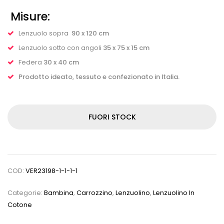
Misure:
Lenzuolo sopra
90 x 120 cm
Lenzuolo sotto con angoli
35 x 75 x 15 cm
Federa
30 x 40 cm
Prodotto ideato, tessuto e confezionato in Italia.
FUORI STOCK
COD:
VER23198-1-1-1-1
Categorie:
Bambina
,
Carrozzino
,
Lenzuolino
,
Lenzuolino In
Cotone