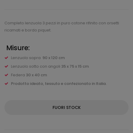
Completo lenzuola 3 pezzi in puro cotone rifinito con orsetti
ricamati e bordo piquet.
Misure:
Lenzuolo sopra
90 x 120 cm
Lenzuolo sotto con angoli
35 x 75 x 15 cm
Federa
30 x 40 cm
Prodotto ideato, tessuto e confezionato in Italia.
FUORI STOCK