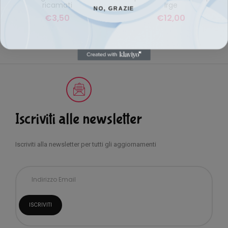
ricamati
Irge
NO, GRAZIE
€
3,50
€
12,00
Iscriviti alle newsletter
Iscriviti alla newsletter per tutti gli aggiornamenti