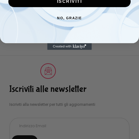
ISCRIVITI
SACCO NANNA NAZARENO
Lenzuolino da carrozzina in
NO, GRAZIE
GARIELLI PYLE PESANTE VESTE
flanella ”ORNELLA”
FINO A 6 MESI CULLA
€
15,00
€
14,00
Iscriviti alle newsletter
Iscriviti alla newsletter per tutti gli aggiornamenti