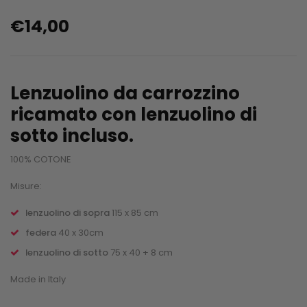
€
14,00
Lenzuolino da carrozzino
ricamato con lenzuolino di
sotto incluso.
100% COTONE
Misure:
lenzuolino di sopra
115 x 85 cm
federa
40 x 30cm
lenzuolino di sotto
75 x 40 + 8 cm
Made in Italy