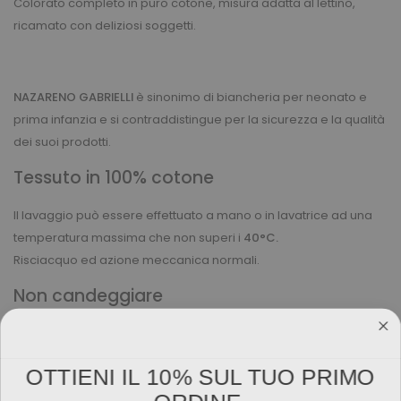
Colorato completo in puro cotone, misura adatta al lettino,
ricamato con deliziosi soggetti.
NAZARENO GABRIELLI
è sinonimo di biancheria per neonato e
prima infanzia e si contraddistingue per la sicurezza e la qualità
dei suoi prodotti.
Tessuto in 100% cotone
Il lavaggio può essere effettuato a mano o in lavatrice ad una
temperatura massima che non superi i
40°C.
Risciacquo ed azione meccanica normali.
Non candeggiare
OTTIENI IL 10% SUL TUO PRIMO
ORDINE.