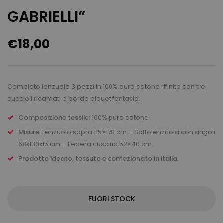
GABRIELLI”
€
18,00
Completo lenzuola 3 pezzi in 100% puro cotone rifinito con tre
cuccioli ricamati e bordo piquet fantasia.
Composizione tessile:
100% puro cotone
Misure
: Lenzuolo sopra 115×170 cm – Sottolenzuola con angoli
68x130x15 cm – Federa cuscino 52×40 cm.
Prodotto ideato, tessuto e confezionato in Italia
.
FUORI STOCK