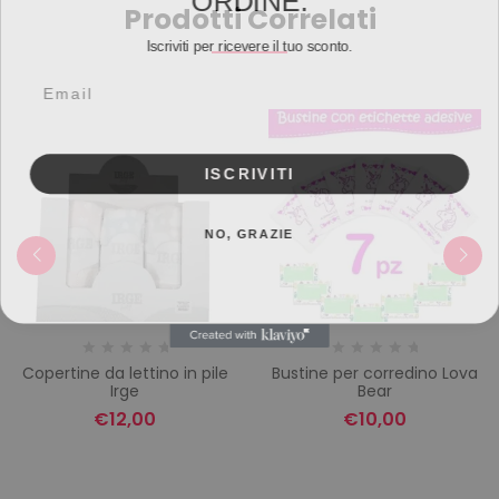
Prodotti Correlati
Iscriviti per ricevere il tuo sconto.
Email
ISCRIVITI
NO, GRAZIE
Copertine da lettino in pile
Bustine per corredino Lova
Irge
Bear
€
12,00
€
10,00