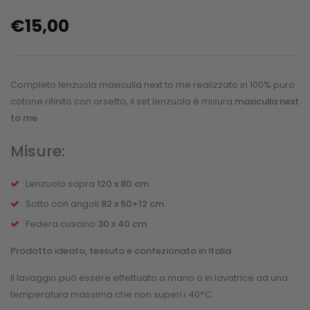
€
15,00
Completo lenzuola maxiculla next to me realizzato in 100% puro
cotone rifinito con orsetto, il set lenzuola è misura
maxiculla next
to me
.
Misure:
Lenzuolo sopra
120 x 80 cm
Sotto con angoli
82 x 50+12 cm
Federa cuscino
30 x 40 cm
.
Prodotto ideato, tessuto e confezionato in Italia.
Il lavaggio può essere effettuato a mano o in lavatrice ad una
temperatura massima che non superi i 40°C.