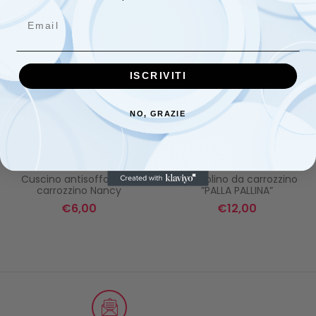
Email
ISCRIVITI
NO, GRAZIE
Cuscino antisoffoco da
Lenzuolino da carrozzino
carrozzino Nancy
”PALLA PALLINA”
€
6,00
€
12,00