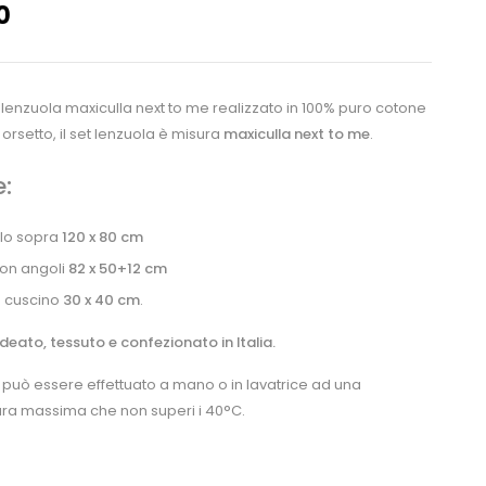
0
enzuola maxiculla next to me realizzato in 100% puro cotone
n orsetto, il set lenzuola è misura
maxiculla next to me
.
:
lo sopra
120 x 80 cm
con angoli
82 x 50+12 cm
 cuscino
30 x 40 cm
.
deato, tessuto e confezionato in Italia.
o può essere effettuato a mano o in lavatrice ad una
ra massima che non superi i 40°C.