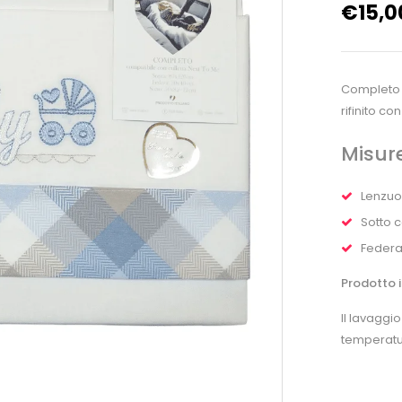
€
15,0
Completo l
rifinito co
Misure
Lenzuo
Sotto 
Federa
Prodotto i
Il lavaggi
temperatu