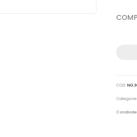
COMPA
COD:
NG.3
Categorie
Condivider