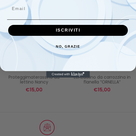
Email
ISCRIVITI
NO, GRAZIE
Proteggimaterassino da
Lenzuolino da carrozzina in
lettino Nancy
flanella ”ORNELLA”
€
15,00
€
15,00