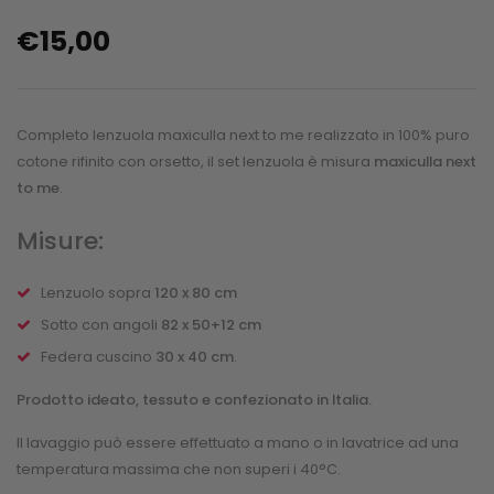
€
15,00
Completo lenzuola maxiculla next to me realizzato in 100% puro
cotone rifinito con orsetto, il set lenzuola è misura
maxiculla next
to me
.
Misure:
Lenzuolo sopra
120 x 80 cm
Sotto con angoli
82 x 50+12 cm
Federa cuscino
30 x 40 cm
.
Prodotto ideato, tessuto e confezionato in Italia.
Il lavaggio può essere effettuato a mano o in lavatrice ad una
temperatura massima che non superi i 40°C.