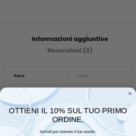
Informazioni aggiuntive
Recensioni (0)
Peso
0,3 kg
OTTIENI IL 10% SUL TUO PRIMO
Prodotti Correlati
ORDINE.
Iscriviti per ricevere il tuo sconto.