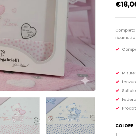
€
18,0
Completo l
ricamati e
Compos
Misure
:
Lenzuo
Sottol
Federa
Prodott
COLORE