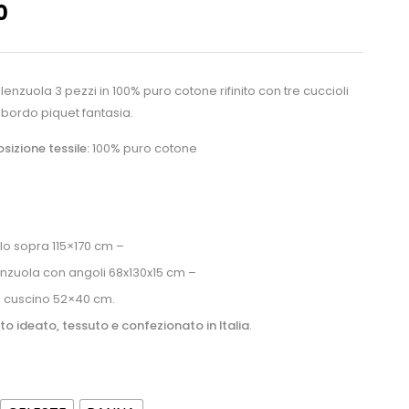
0
enzuola 3 pezzi in 100% puro cotone rifinito con tre cuccioli
 bordo piquet fantasia.
izione tessile:
100% puro cotone
lo sopra 115×170 cm –
enzuola con angoli 68x130x15 cm –
 cuscino 52×40 cm.
o ideato, tessuto e confezionato in Italia
.