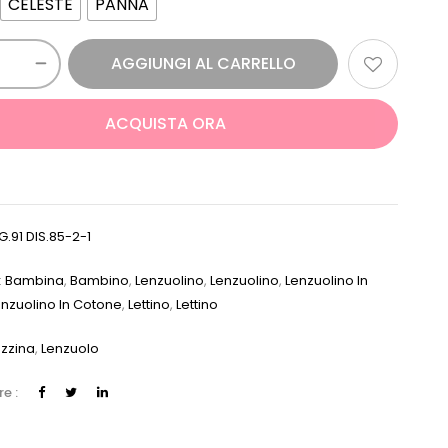
CELESTE
PANNA
AGGIUNGI AL CARRELLO
ACQUISTA ORA
G.91 DIS.85-2-1
:
Bambina
,
Bambino
,
Lenzuolino
,
Lenzuolino
,
Lenzuolino In
enzuolino In Cotone
,
Lettino
,
Lettino
zzina
,
Lenzuolo
e :