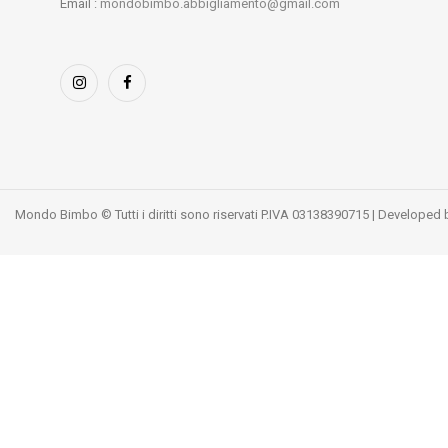
Email :
mondobimbo.abbigliamento@gmail.com
Mondo Bimbo © Tutti i diritti sono riservati P.IVA 03138390715 | Developed