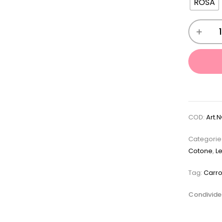
ROSA
COD:
Art.N
Categorie
Cotone
,
L
Tag:
Carro
Condivider