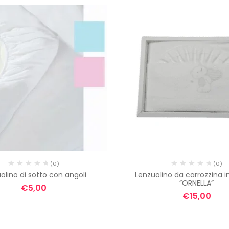
(0)
(0)
olino di sotto con angoli
Lenzuolino da carrozzina in
”ORNELLA”
€
5,00
€
15,00