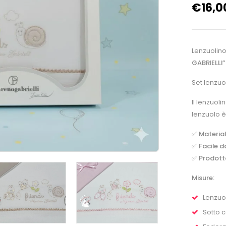
€
16,0
Lenzuolino
GABRIELLI
Set lenzuo
Il lenzuoli
lenzuolo è
✅
Material
✅
Facile d
✅
Prodotto
Misure:
Lenzuo
Sotto 