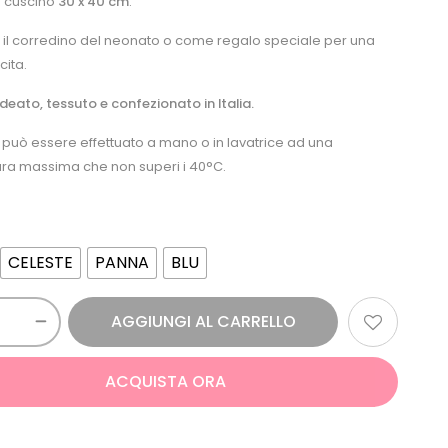
 cuscino
30 x 40 cm
.
 il corredino del neonato o come regalo speciale per una
cita.
deato, tessuto e confezionato in Italia.
o può essere effettuato a mano o in lavatrice ad una
ra massima che non superi i 40°C.
CELESTE
PANNA
BLU
AGGIUNGI AL CARRELLO
ACQUISTA ORA