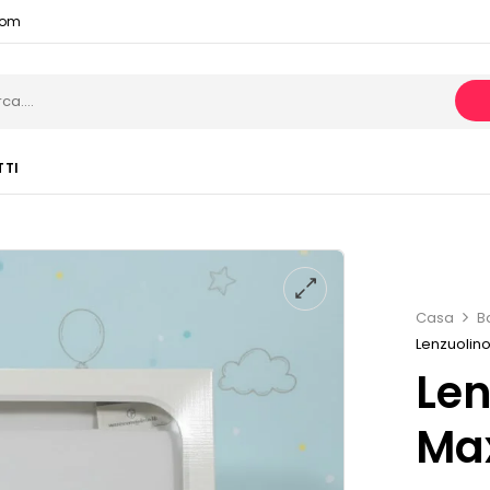
com
TTI
Casa
B
Lenzuolino
Len
Max