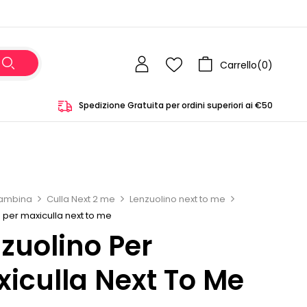
Carrello(
0
)
Spedizione Gratuita per ordini superiori ai €50
ambina
Culla Next 2 me
Lenzuolino next to me
 per maxiculla next to me
zuolino Per
iculla Next To Me