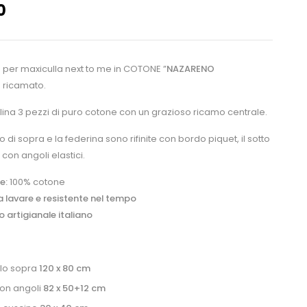
0
 per maxiculla next to me in COTONE ”
NAZARENO
”
ricamato.
lina 3 pezzi di puro cotone con un grazioso ricamo centrale.
no di sopra e la federina sono rifinite con bordo piquet, il sotto
 con angoli elastici.
e:
100% cotone
a lavare e resistente nel tempo
 artigianale italiano
lo sopra
120 x 80 cm
con angoli
82 x 50+12 cm