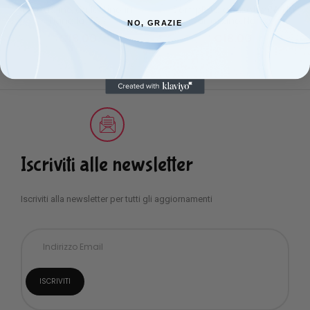
Lenzuolino da lettino in
Completo antisoffoco da
flanella T&R
carrozzino Nancy
NO, GRAZIE
€
18,00
€
18,00
Iscriviti alle newsletter
Iscriviti alla newsletter per tutti gli aggiornamenti