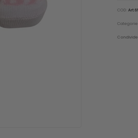
COD:
Art.6
Categorie
Condivider