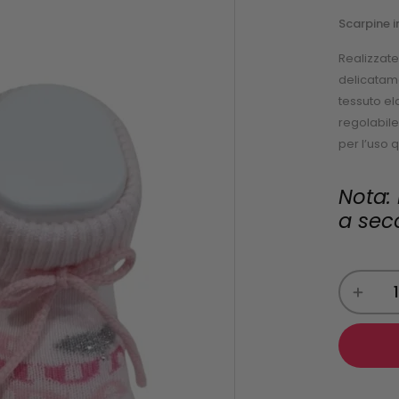
Scarpine 
Realizzat
delicatame
tessuto ela
regolabile
per l’uso 
Nota: 
a seco