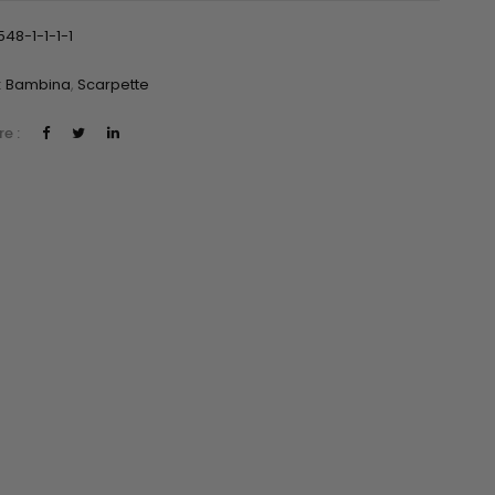
548-1-1-1-1
:
Bambina
,
Scarpette
e :