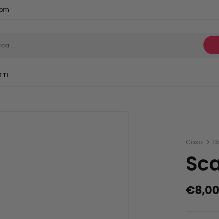
com
TTI
Casa
B
Sca
€
8,0