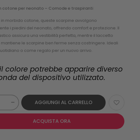
in cotone per neonato – Comode e traspiranti
e in morbido cotone, queste scarpine avvolgono
nte i piedini del neonato, offrendo comfort e protezione. Il
stico assicura una vestibilità perfetta, mentre il laccetto
 mantiene le scarpine ben ferme senza costringere. Ideali
quotidiano o come regalo per un nuovo arrivo.
il colore potrebbe apparire diverso
nda del dispositivo utilizzato.
AGGIUNGI AL CARRELLO
ACQUISTA ORA