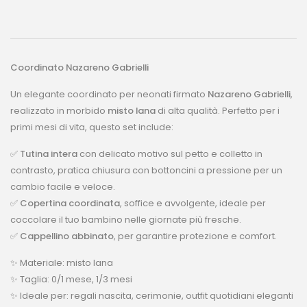
Coordinato Nazareno Gabrielli
Un elegante coordinato per neonati firmato
Nazareno Gabrielli
,
realizzato in morbido
misto lana
di alta qualità. Perfetto per i
primi mesi di vita, questo set include:
✅
Tutina intera
con delicato motivo sul petto e colletto in
contrasto, pratica chiusura con bottoncini a pressione per un
cambio facile e veloce.
✅
Copertina coordinata
, soffice e avvolgente, ideale per
coccolare il tuo bambino nelle giornate più fresche.
✅
Cappellino abbinato
, per garantire protezione e comfort.
✨ Materiale: misto lana
✨ Taglia: 0/1 mese, 1/3 mesi
✨ Ideale per: regali nascita, cerimonie, outfit quotidiani eleganti