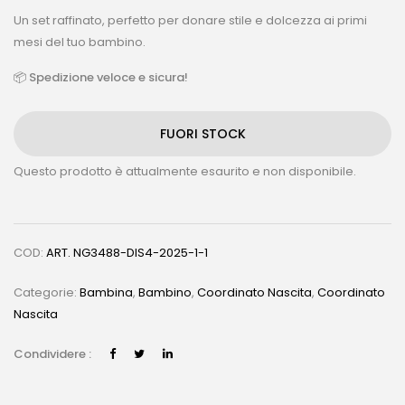
Un set raffinato, perfetto per donare stile e dolcezza ai primi
mesi del tuo bambino.
📦
Spedizione veloce e sicura!
FUORI STOCK
Questo prodotto è attualmente esaurito e non disponibile.
COD:
ART. NG3488-DIS4-2025-1-1
Categorie:
Bambina
,
Bambino
,
Coordinato Nascita
,
Coordinato
Nascita
Condividere :