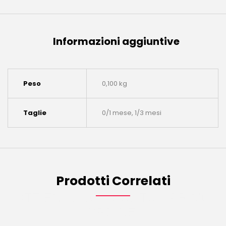
Informazioni aggiuntive
Peso
0,100 kg
Taglie
0/1 mese, 1/3 mesi
OTTIENI IL 10% SUL TUO PRIMO
Prodotti Correlati
ORDINE.
Iscriviti per ricevere il tuo sconto.