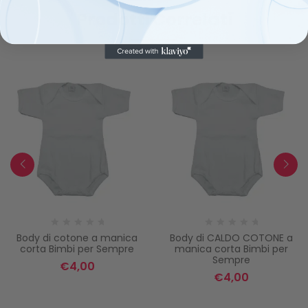
Prodotti Correlati
Body di cotone a manica
Body di CALDO COTONE a
corta Bimbi per Sempre
manica corta Bimbi per
Sempre
€
4,00
€
4,00