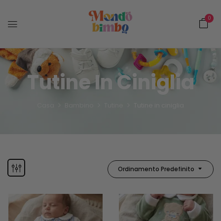
0
Tutine In Ciniglia
Casa
Bambino
Tutine
Tutine in ciniglia
Ordinamento Predefinito