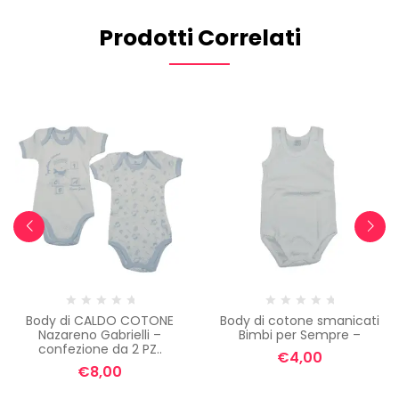
ORDINE.
Prodotti Correlati
Iscriviti per ricevere il tuo sconto.
Email
ISCRIVITI
NO, GRAZIE
Body di CALDO COTONE
Body di cotone smanicati
Nazareno Gabrielli –
Bimbi per Sempre –
confezione da 2 PZ..
€
4,00
€
8,00