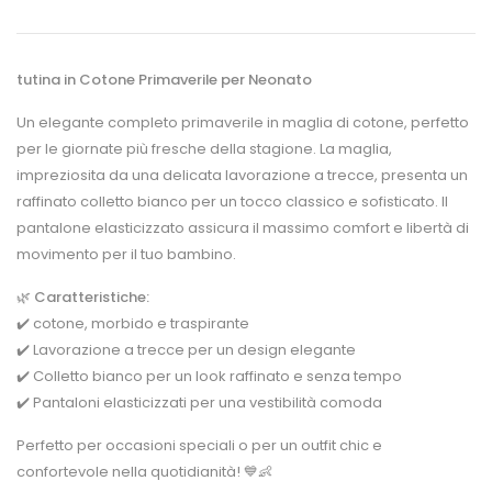
tutina in Cotone Primaverile per Neonato
Un elegante completo primaverile in maglia di cotone, perfetto
per le giornate più fresche della stagione. La maglia,
impreziosita da una delicata lavorazione a trecce, presenta un
raffinato colletto bianco per un tocco classico e sofisticato. Il
pantalone elasticizzato assicura il massimo comfort e libertà di
movimento per il tuo bambino.
🌿
Caratteristiche:
✔️ cotone, morbido e traspirante
✔️ Lavorazione a trecce per un design elegante
✔️ Colletto bianco per un look raffinato e senza tempo
✔️ Pantaloni elasticizzati per una vestibilità comoda
Perfetto per occasioni speciali o per un outfit chic e
confortevole nella quotidianità! 💙👶