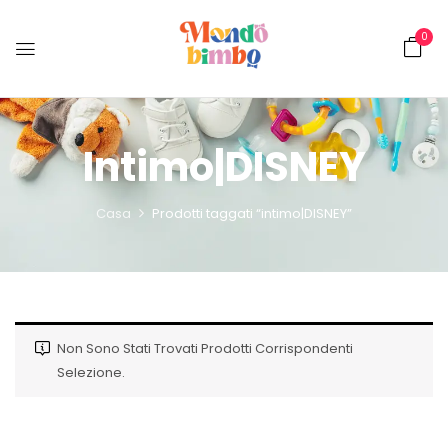
0
Intimo|DISNEY
Casa
Prodotti taggati “intimo|DISNEY”
Non Sono Stati Trovati Prodotti Corrispondenti
Selezione.