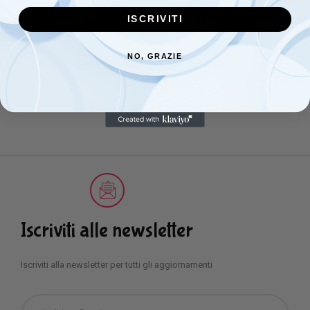
ISCRIVITI
NO, GRAZIE
Trapunta da lettino in pile
Bavaglini di cotone
con imbottitura e fodera in
ricamati
pelliccetta Disney by Ellepi
€
3,50
€
35,00
€
40,00
Iscriviti alle newsletter
Iscriviti alla newsletter per tutti gli aggiornamenti