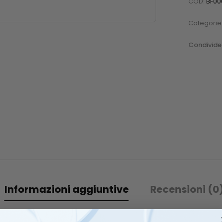
COD:
BF00
Categorie
Condivider
Informazioni aggiuntive
Recensioni (0