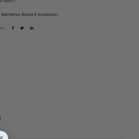
6-093-1
:
Bambina
,
Borse E Accessori
e :
)