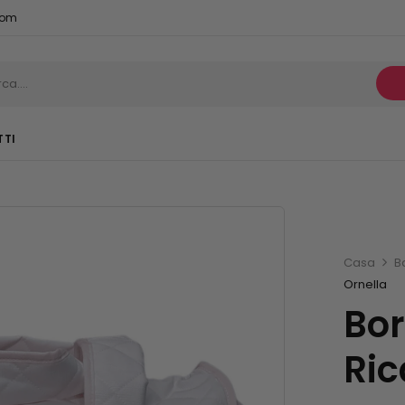
com
TTI
Casa
B
Ornella
Bor
Ric