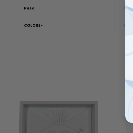
Peso
0,1 k
COLORE-
PROF