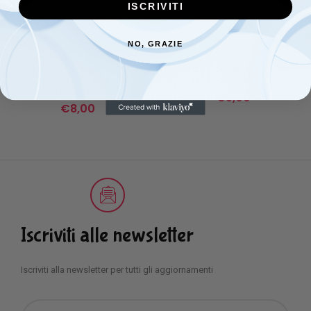
ISCRIVITI
NO, GRAZIE
Quadrati di garza Nancy –
Lenzuolino di sotto con
confezione da 3 pezzi
angoli
(musole)
€
5,00
€
8,00
Iscriviti alle newsletter
Iscriviti alla newsletter per tutti gli aggiornamenti