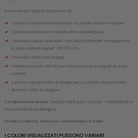
Il coordinato culla è composto da:
1 sacco copripumino ricamato su piquet di puro cotone;
1 piumino interno in morbida fibra anallergica;
1 lenzuolo sopra ricamato con fascia laterale sovrapposta
in puro cotone piquet 90×120 cm;
1 lenzuolo sotto con angoli;
1 federa cuscino 30×40 con fascia bordo in piquet di puro
cotone.
Il sacco copripiumino è ideale per un utilizzo del prodotto
durante tutte le stagioni.
Composizione tessile:
Tessuto 100% puro cotone – Imbottitura in
morbida fibra anallergica.
Prodotto ideato, tessuto e confezionato in Italia
.
I COLORI VISUALIZZATI POSSONO VARIARE