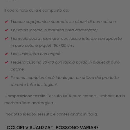
Il coordinato culla è composto da:
1 sacco copripumino ricamato su piquet di puro cotone;
1 piumino interno in morbida fibra anallergica;
1 lenzuolo sopra ricamato con fascia laterale sovrapposta
in puro cotone piquet 90×120 cm;
1 lenzuolo sotto con angoli;
1 federa cuscino 30×40 con fascia bordo in piquet di puro
cotone.
Il sacco copripiumino è ideale per un utilizzo del prodotto
durante tutte le stagioni.
Composizione tessile:
Tessuto 100% puro cotone – Imbottitura in
morbida fibra anallergica.
Prodotto ideato, tessuto e confezionato in Italia
.
I COLORI VISUALIZZATI POSSONO VARIARE