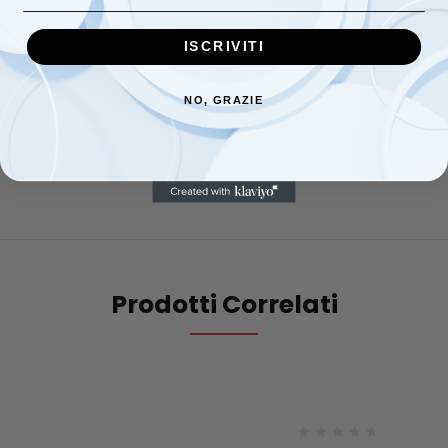
1 sacco copripumino ricamato su piquet di puro cotone;
ISCRIVITI
1 piumino interno in morbida fibra anallergica;
1 lenzuolo sopra ricamato con fascia laterale sovrapposta in
puro cotone piquet 90×120 cm;
NO, GRAZIE
1 lenzuolo sotto con angoli;
1 federa cuscino 30×40 con fascia bordo in piquet di puro
cotone
Prodotti Correlati