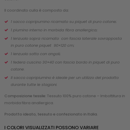
Il coordinato culla è composto da:
1 sacco copripumino ricamato su piquet di puro cotone;
1 piumino interno in morbida fibra anallergica;
1 lenzuolo sopra ricamato con fascia laterale sovrapposta
in puro cotone piquet 90×120 cm;
1 lenzuolo sotto con angoli;
1 federa cuscino 30×40 con fascia bordo in piquet di puro
cotone.
Il sacco copripiumino è ideale per un utilizzo del prodotto
durante tutte le stagioni.
Composizione tessile:
Tessuto 100% puro cotone – Imbottitura in
morbida fibra anallergica.
Prodotto ideato, tessuto e confezionato in Italia
.
I COLORI VISUALIZZATI POSSONO VARIARE