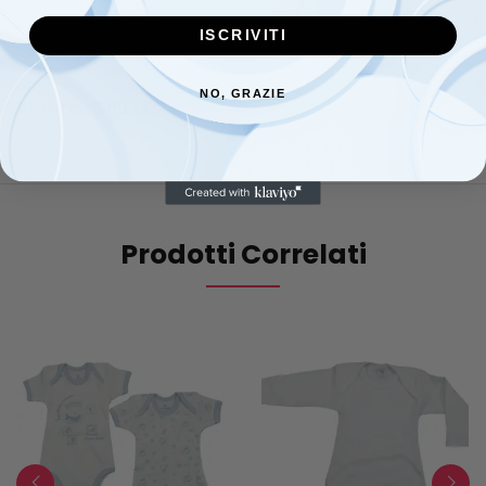
puro cotone piquet 90×120 cm;
1 lenzuolo sotto con angoli;
ISCRIVITI
1 federa cuscino 30×40 con fascia bordo in piquet di puro
cotone
NO, GRAZIE
colore :CIELO
Prodotti Correlati