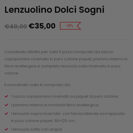
Lenzuolino Dolci Sogni
€
35,00
€
40,00
-13%
Coordinato sfilotto per culla 5 pezzi composto da sacco
copripiumino ricamato in puro cotone piquet, piumino interno in
fibra anallergica e completo lenzuola culla ricamato in puro
cotone.
Il coordinato culla è composto da:
1 sacco copripumino ricamato su piquet di puro cotone;
1 piumino interno in morbida fibra anallergica;
1 lenzuolo sopra ricamato con fascia laterale sovrapposta
in puro cotone piquet 90×120 cm;
1 lenzuolo sotto con angoli;