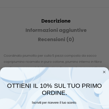
Descrizione
Informazioni aggiuntive
Recensioni (0)
Coordinato piumotto per culla 5 pezzi composto da sacco
copripiumino ricamato in puro cotone, piumino interno in fibra
anallergica e completo lenzuola culla ricamato in puro cotone.
Il sacco copripiumino è ideale per un utilizzo del prodotto
durante tutte le stagioni.
OTTIENI IL 10% SUL TUO PRIMO
Composizione tessile:
Tessuto 100% puro cotone – Imbottitura
ORDINE.
100% fibra anallergica
Iscriviti per ricevere il tuo sconto.
Misure: