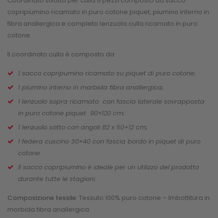
Coordinato sfilotto per culla 5 pezzi composto da sacco
copripiumino ricamato in puro cotone piquet, piumino interno in
fibra anallergica e completo lenzuola culla ricamato in puro
cotone.
Il coordinato culla è composto da:
1 sacco copripumino ricamato su piquet di puro cotone;
1 piumino interno in morbida fibra anallergica;
1 lenzuolo sopra ricamato con fascia laterale sovrapposta
in puro cotone piquet 90×120 cm;
1 lenzuolo sotto con angoli 82 x 50+12 cm;
1 federa cuscino 30×40 con fascia bordo in piquet di puro
cotone.
Il sacco copripiumino è ideale per un utilizzo del prodotto
durante tutte le stagioni.
Composizione tessile:
Tessuto 100% puro cotone – Imbottitura in
morbida fibra anallergica.