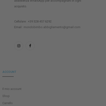
assistenza WhatsApp per accompagnarti in ogni
acquisto.
Cellulare : +39 328 457 6292
Email :
mondobimbo.abbigliamento@gmail.com
ACCOUNT
Il mio account
Shop
Carrello