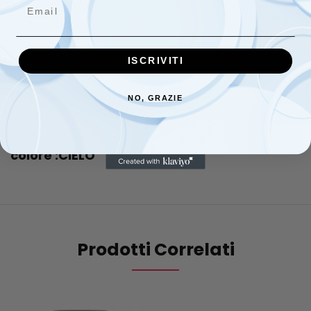
Email
1 sacco copripumino ricamato su piquet di puro cotone;
1 piumino interno in morbida fibra anallergica;
1 lenzuolo sopra ricamato con fascia laterale sovrapposta in
ISCRIVITI
puro cotone piquet
Misure del lenzuolo:
NO, GRAZIE
Lenzuolo sopra
120 x 80 cm
Sotto con angoli
82 x 50+12 cm
Federa cuscino
30 x 40 cm
.
colore :CIELO
Prodotti Correlati