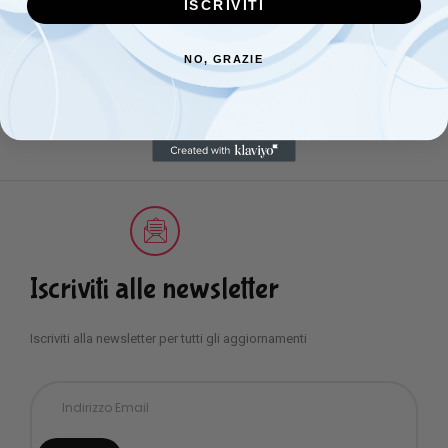
ISCRIVITI
SACCO NANNA NAZARENO
Cuscino antisoffoco da
NO, GRAZIE
GARIELLI PYLE PESANTE VESTE
carrozzino Nancy
FINO A 6 MESI CULLA
€
6,00
€
14,00
Iscriviti alle newsletter
Iscriviti alla newsletter per tutti gli aggiornamenti